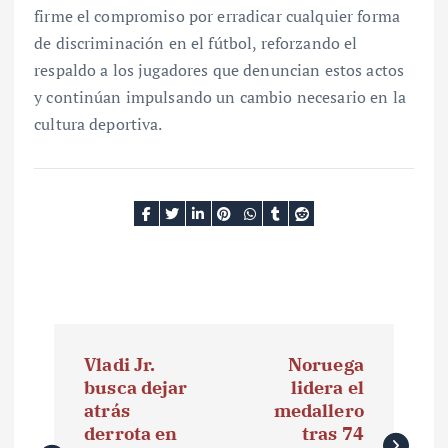
firme el compromiso por erradicar cualquier forma
de discriminación en el fútbol, reforzando el
respaldo a los jugadores que denuncian estos actos
y continúan impulsando un cambio necesario en la
cultura deportiva.
N
Vladi Jr.
Noruega
a
busca dejar
lidera el
atrás
medallero
v
derrota en
tras 74