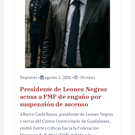
t
r
a
d
a
s
Deportes
agosto 5, 2026
10 views
Presidente de Leones Negros
acusa a FMF de engaño por
suspensión de ascenso
Alberto Castellanos, presidente de Leones Negros
y rector del Centro Universitario de Guadalajara,
emitió fuertes críticas hacia la Federación
Mexicana de Futbol (FMF) debido a la