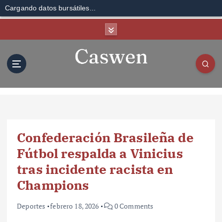
Cargando datos bursátiles...
S
k
i
p
t
o
c
o
n
t
Confederación Brasileña de
e
n
Fútbol respalda a Vinicius
t
tras incidente racista en
Champions
Deportes
febrero 18, 2026
0 Comments