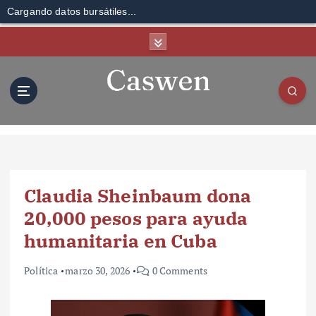
Cargando datos bursátiles...
S
k
i
p
t
o
c
o
n
t
Claudia Sheinbaum dona
e
n
20,000 pesos para ayuda
t
humanitaria en Cuba
Política
marzo 30, 2026
0 Comments