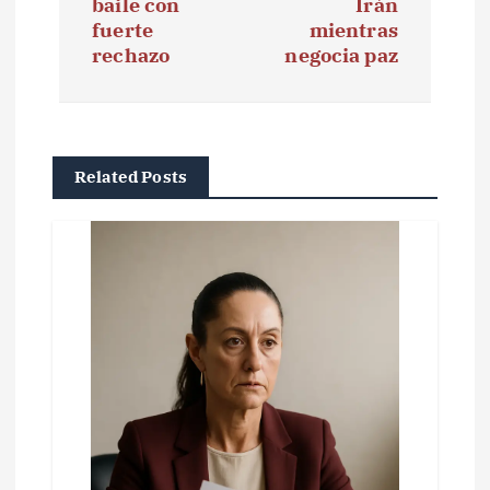
baile con
Irán
g
fuerte
mientras
rechazo
negocia paz
a
c
i
Related Posts
ó
n
d
e
e
n
t