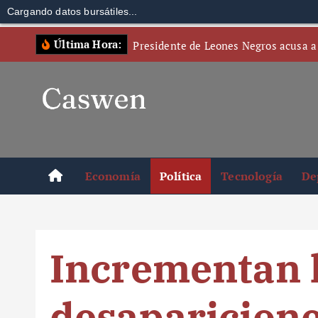
Cargando datos bursátiles...
S
Última Hora:
Presidente de Leones Negros acusa a
k
i
p
t
o
c
o
Economía
Política
Tecnología
De
n
t
e
n
Incrementan 
t
desaparicione