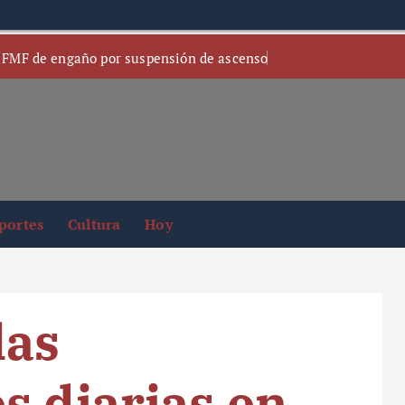
 FMF de engaño por suspensión de ascenso
portes
Cultura
Hoy
las
s diarias en