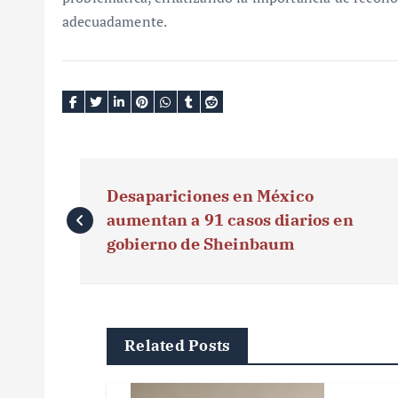
adecuadamente.
N
Desapariciones en México
a
aumentan a 91 casos diarios en
v
gobierno de Sheinbaum
e
g
Related Posts
a
c