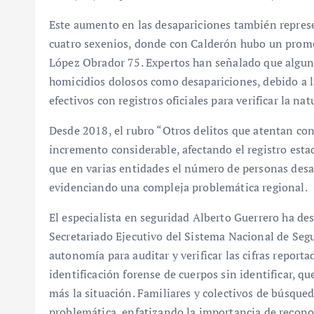
Este aumento en las desapariciones también represen
cuatro sexenios, donde con Calderón hubo un prome
López Obrador 75. Expertos han señalado que algunas
homicidios dolosos como desapariciones, debido a la 
efectivos con registros oficiales para verificar la nat
Desde 2018, el rubro “Otros delitos que atentan con
incremento considerable, afectando el registro esta
que en varias entidades el número de personas desa
evidenciando una compleja problemática regional.
El especialista en seguridad Alberto Guerrero ha des
Secretariado Ejecutivo del Sistema Nacional de Segu
autonomía para auditar y verificar las cifras reportad
identificación forense de cuerpos sin identificar, q
más la situación. Familiares y colectivos de búsqu
problemática, enfatizando la importancia de recono