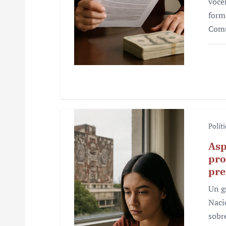
r
voce
form
a
Comu
d
a
s
Polít
Asp
pro
pre
Un g
Naci
sobr