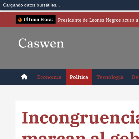
Cargando datos bursátiles...
S
Última Hora:
Presidente de Leones Negros acusa a
k
i
p
t
o
c
o
Economía
Política
Tecnología
De
n
t
e
n
Incongruenci
t
marcan al gob