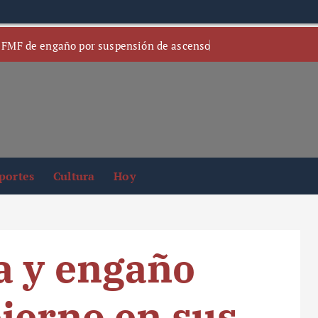
 FMF de engaño por suspensión de ascenso
portes
Cultura
Hoy
a y engaño
ierno en sus