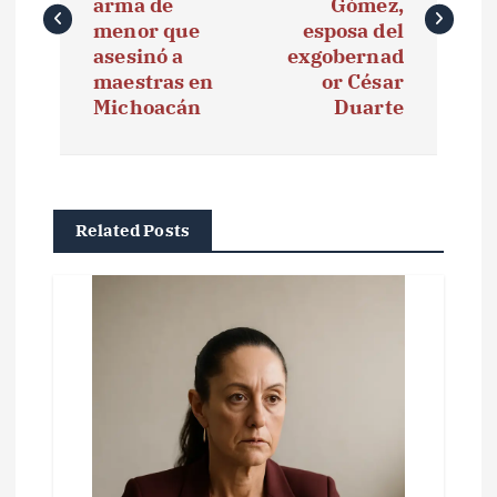
arma de
Gómez,
e
menor que
esposa del
asesinó a
exgobernad
g
maestras en
or César
Michoacán
Duarte
a
c
i
Related Posts
ó
n
d
e
e
n