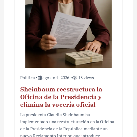
t
r
a
d
a
s
Política
agosto 4, 2026
13 views
Sheinbaum reestructura la
Oficina de la Presidencia y
elimina la vocería oficial
La presidenta Claudia Sheinbaum ha
implementado una reestructuración en la Oficina
de la Presidencia de la República mediante un
nuevo Reglamento Interior, que introduce