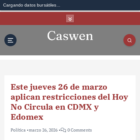
Cargando datos bursátiles...
S
k
i
p
t
o
c
o
n
t
Este jueves 26 de marzo
e
n
aplican restricciones del Hoy
t
No Circula en CDMX y
Edomex
Política
marzo 26, 2026
0 Comments