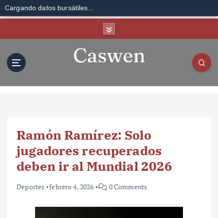
Cargando datos bursátiles...
S
k
i
p
t
o
c
o
n
t
Ramón Ramírez: Solo
e
n
jugadores recuperados
t
deben ir al Mundial 2026
Deportes
febrero 4, 2026
0 Comments