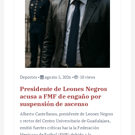
t
r
a
d
a
s
Deportes
agosto 5, 2026
10 views
Presidente de Leones Negros
acusa a FMF de engaño por
suspensión de ascenso
Alberto Castellanos, presidente de Leones Negros
y rector del Centro Universitario de Guadalajara,
emitió fuertes críticas hacia la Federación
Mexicana de Futbol (FMF) debido a la