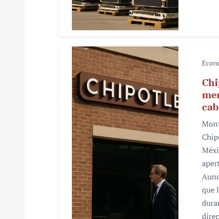
a
s
Econ
Chi
mer
cab
Mont
Chip
Méxi
aper
Aunq
que 
dura
dire