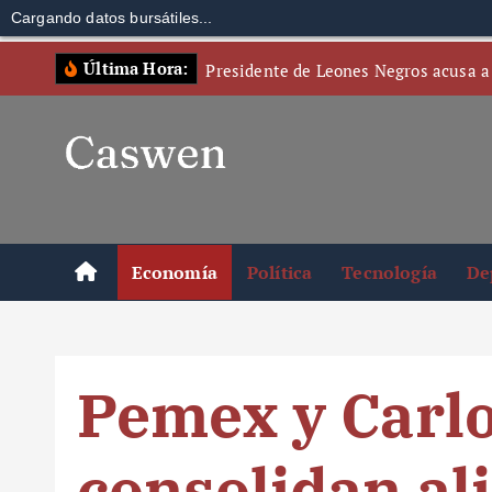
Cargando datos bursátiles...
S
Última Hora:
Presidente de Leones Negros acusa a
k
i
p
t
o
c
o
Economía
Política
Tecnología
De
n
t
e
n
Pemex y Carlo
t
consolidan al