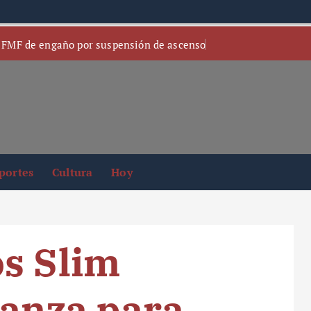
 FMF de engaño por suspensión de ascenso
portes
Cultura
Hoy
s Slim
ianza para