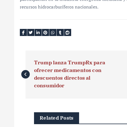
recursos hidrocarburíferos nacionales.
N
Trump lanza TrumpRx para
a
ofrecer medicamentos con
v
descuentos directos al
consumidor
e
g
a
Related Posts
c