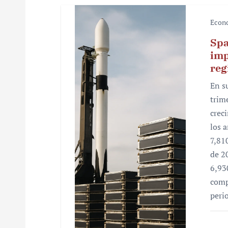
i
Econ
ó
Spa
imp
n
reg
d
En s
e
trim
crec
e
los 
n
7,81
de 2
t
6,93
r
comp
peri
a
d