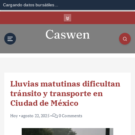
Cargando datos bursátiles...
S
k
i
p
t
o
c
o
n
t
Lluvias matutinas dificultan
e
n
tránsito y transporte en
t
Ciudad de México
Hoy
agosto 22, 2025
0 Comments