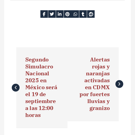
N
Segundo
Alertas
a
Simulacro
rojas y
Nacional
naranjas
v
2025 en
activadas
e
México será
en CDMX
el 19 de
por fuertes
g
septiembre
lluvias y
a las 12:00
granizo
a
horas
c