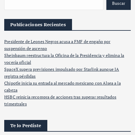
Buscar
Publicaciones Recientes
Presidente de Leones Negros acusa a FMF de engaño por
suspensión de ascenso
Sheinbaum reestructura la Oficina de la Presidencia y elimina la
vocería oficial
SpaceX supera previsiones impulsado por Starlink aunque IA
registra pérdidas
Chipotle inicia su entrada al mercado mexicano con Alsea a la
cabeza
HSBC reinicia recompra de acciones tras superar resultados
trimestrales
Te lo Perdiste