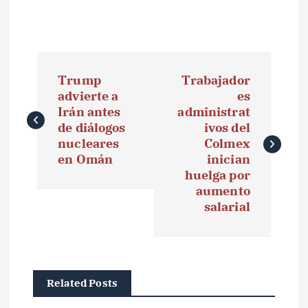
N
Trump
Trabajador
a
advierte a
es
Irán antes
administrat
v
de diálogos
ivos del
e
nucleares
Colmex
en Omán
inician
g
huelga por
aumento
a
salarial
c
i
ó
Related Posts