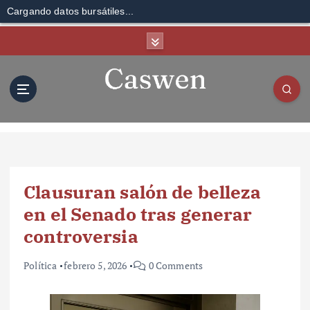
Cargando datos bursátiles...
S
k
i
p
t
o
c
o
n
t
Clausuran salón de belleza
e
n
en el Senado tras generar
t
controversia
Política
febrero 5, 2026
0 Comments