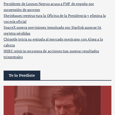
Presidente de Leones Negros acusa a FMF de engaño por
suspensión de ascenso
Sheinbaum reestructura la Oficina de la Presidencia y elimina la
vocería oficial
SpaceX supera previsiones impulsado por Starlink aunque IA
registra pérdidas
Chipotle inicia su entrada al mercado mexicano con Alsea a la
cabeza
HSBC reinicia recompra de acciones tras superar resultados
trimestrales
Te lo Perdiste