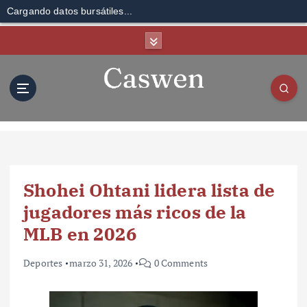
Cargando datos bursátiles...
S
k
i
p
t
o
c
o
n
t
Shohei Ohtani lidera lista de
e
n
jugadores más ricos de la
t
MLB en 2026
Deportes
marzo 31, 2026
0 Comments