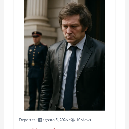
e
e
n
t
r
a
d
a
s
Deportes
agosto 5, 2026
10 views