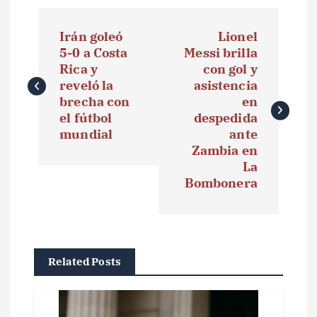
N
Irán goleó
Lionel
a
5-0 a Costa
Messi brilla
Rica y
con gol y
v
reveló la
asistencia
e
brecha con
en
el fútbol
despedida
g
mundial
ante
Zambia en
a
La
Bombonera
c
i
ó
Related Posts
n
d