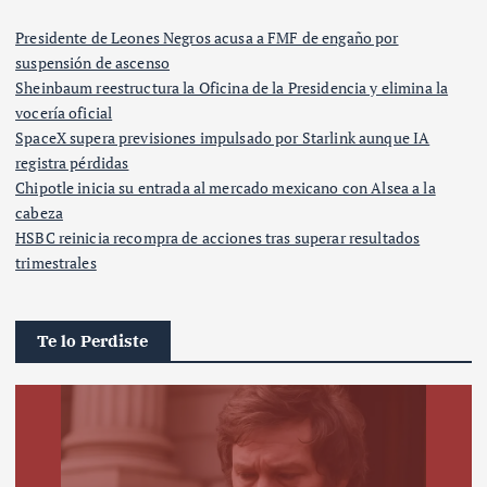
Presidente de Leones Negros acusa a FMF de engaño por
suspensión de ascenso
Sheinbaum reestructura la Oficina de la Presidencia y elimina la
vocería oficial
SpaceX supera previsiones impulsado por Starlink aunque IA
registra pérdidas
Chipotle inicia su entrada al mercado mexicano con Alsea a la
cabeza
HSBC reinicia recompra de acciones tras superar resultados
trimestrales
Te lo Perdiste