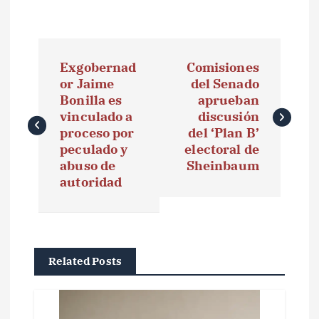
N
Exgobernad
Comisiones
a
or Jaime
del Senado
Bonilla es
aprueban
v
vinculado a
discusión
e
proceso por
del ‘Plan B’
peculado y
electoral de
g
abuso de
Sheinbaum
autoridad
a
c
i
Related Posts
ó
n