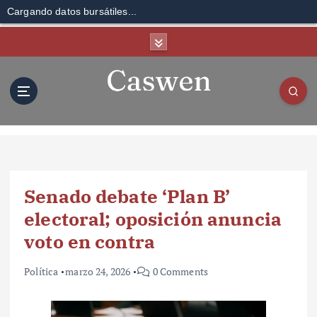
Cargando datos bursátiles...
S
k
i
p
t
o
c
o
n
t
Senado debate ‘Plan B’
e
n
electoral; oposición anuncia
t
voto en contra
Política
marzo 24, 2026
0 Comments