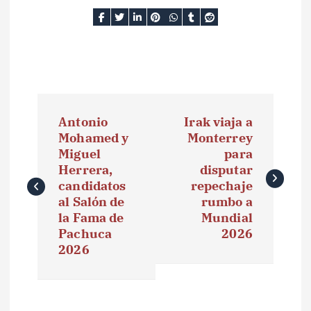
N
Antonio
Irak viaja a
a
Mohamed y
Monterrey
Miguel
para
v
Herrera,
disputar
e
candidatos
repechaje
al Salón de
rumbo a
g
la Fama de
Mundial
Pachuca
2026
a
2026
c
i