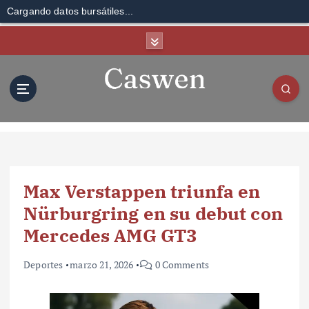
Cargando datos bursátiles...
S
k
i
p
t
o
c
o
n
t
Max Verstappen triunfa en
e
n
Nürburgring en su debut con
t
Mercedes AMG GT3
Deportes
marzo 21, 2026
0 Comments