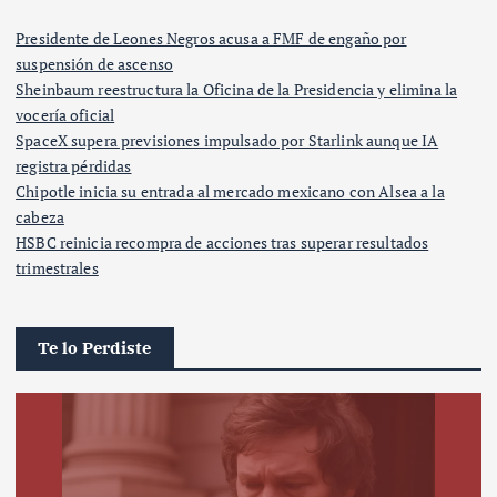
Presidente de Leones Negros acusa a FMF de engaño por
suspensión de ascenso
Sheinbaum reestructura la Oficina de la Presidencia y elimina la
vocería oficial
SpaceX supera previsiones impulsado por Starlink aunque IA
registra pérdidas
Chipotle inicia su entrada al mercado mexicano con Alsea a la
cabeza
HSBC reinicia recompra de acciones tras superar resultados
trimestrales
Te lo Perdiste