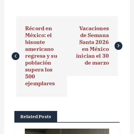
N
Récord en
Vacaciones
a
México: el
de Semana
bisonte
Santa 2026
v
americano
en México
e
regresa y su
inician el 30
población
de marzo
g
supera los
500
a
ejemplares
c
i
ó
Related Posts
n