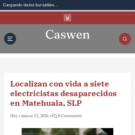
Cargando datos bursátiles...
S
k
i
p
t
o
c
o
n
t
Localizan con vida a siete
e
n
electricistas desaparecidos
t
en Matehuala, SLP
Hoy
marzo 23, 2026
0 Comments