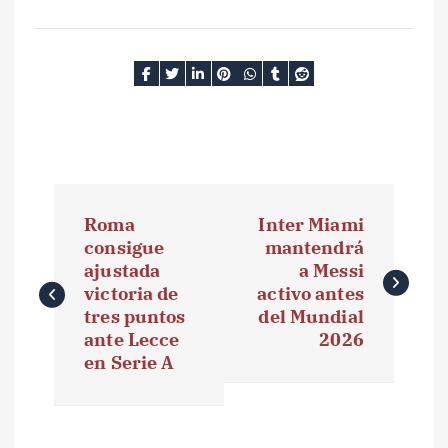
N
Roma
Inter Miami
a
consigue
mantendrá
ajustada
a Messi
v
victoria de
activo antes
e
tres puntos
del Mundial
ante Lecce
2026
g
en Serie A
a
c