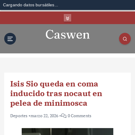
Cargando datos bursátiles...
S
k
i
p
t
o
c
o
n
t
Isis Sio queda en coma
e
n
inducido tras nocaut en
t
pelea de minimosca
Deportes
marzo 22, 2026
0 Comments