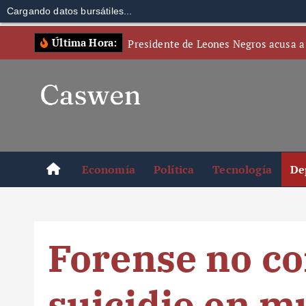
Cargando datos bursátiles...
S
Última Hora:
Presidente de Leones Negros acusa a
k
i
p
t
o
c
o
Economía
Política
Tecnología
De
n
t
e
n
Forense no c
t
suicidio en m