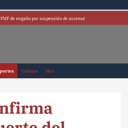
 FMF de engaño por suspensión de ascenso
portes
Cultura
Hoy
onfirma
uerte del