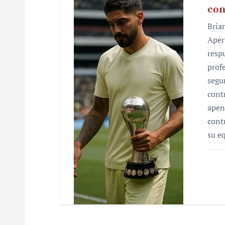
con
Bria
Aper
resp
prof
segu
cont
apen
cont
su e