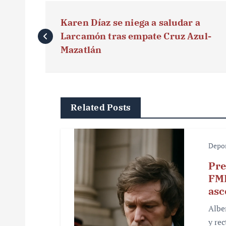
N
Karen Díaz se niega a saludar a
a
Larcamón tras empate Cruz Azul-
v
Mazatlán
e
g
Related Posts
a
c
Depo
i
Pre
ó
FMF
asc
n
Albe
d
y re