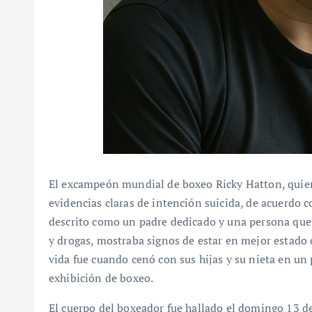
El excampeón mundial de boxeo Ricky Hatton, quien 
evidencias claras de intención suicida, de acuerdo c
descrito como un padre dedicado y una persona que,
y drogas, mostraba signos de estar en mejor estado 
vida fue cuando cenó con sus hijas y su nieta en un
exhibición de boxeo.
El cuerpo del boxeador fue hallado el domingo 13 de