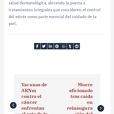
salud dermatológica, abriendo la puerta a
tratamientos integrales que consideren el control
del estrés como parte esencial del cuidado de la
piel.
N
Vacunas de
Muere
a
ARNm
aficionado
contra el
tras caída
v
cáncer
en
e
enfrentan
reinaugura
el reto de la
ción del