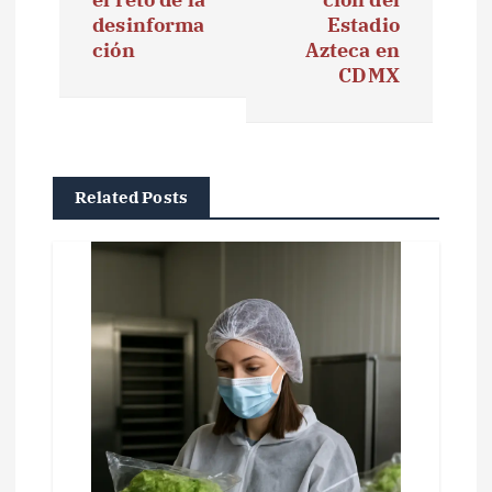
g
desinforma
Estadio
ción
Azteca en
a
CDMX
c
i
ó
Related Posts
n
d
e
e
n
t