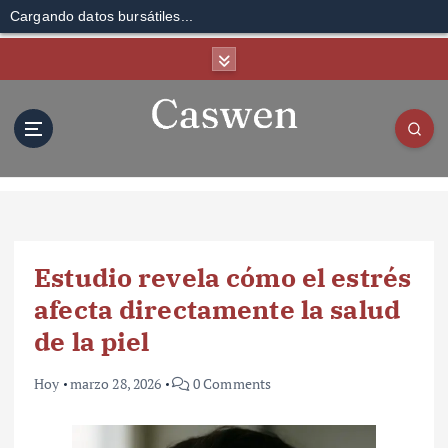
Cargando datos bursátiles...
S
k
i
p
t
o
c
o
n
t
Estudio revela cómo el estrés
e
n
afecta directamente la salud
t
de la piel
Hoy
marzo 28, 2026
0 Comments