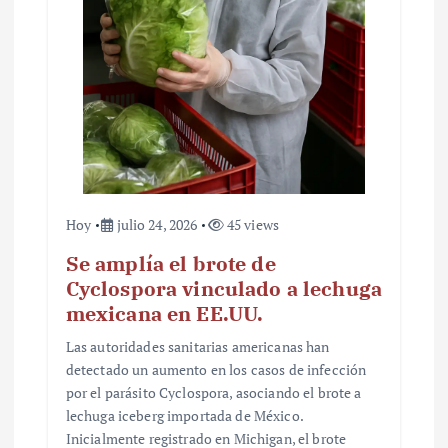
r
a
d
a
s
Hoy
julio 24, 2026
45 views
Se amplía el brote de
Cyclospora vinculado a lechuga
mexicana en EE.UU.
Las autoridades sanitarias americanas han
detectado un aumento en los casos de infección
por el parásito Cyclospora, asociando el brote a
lechuga iceberg importada de México.
Inicialmente registrado en Michigan, el brote