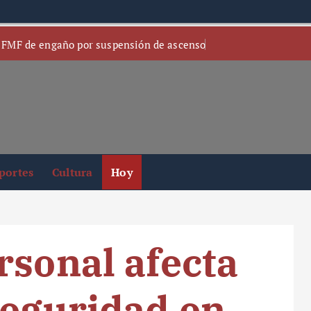
 FMF de engaño por suspensión de ascenso
portes
Cultura
Hoy
rsonal afecta
seguridad en