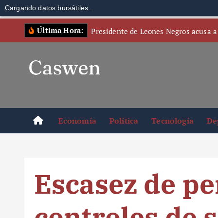
Cargando datos bursátiles...
S
Última Hora:
Presidente de Leones Negros acusa a
k
i
p
t
o
c
o
Economía
Política
Tecnología
De
n
t
e
n
Escasez de pe
t
controles de 