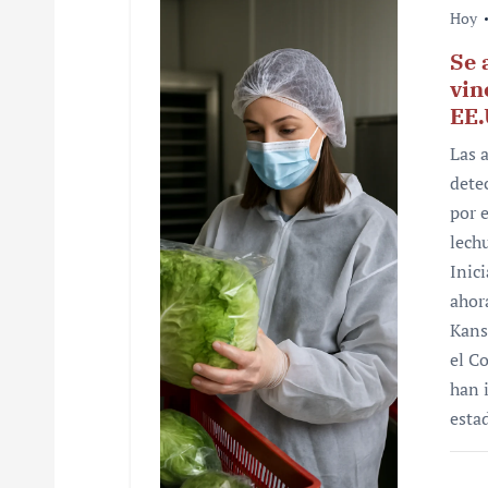
c
Hoy
i
Se 
vin
ó
EE.
n
Las 
dete
d
por 
e
lech
Inic
e
ahora
n
Kans
el C
t
han 
r
esta
a