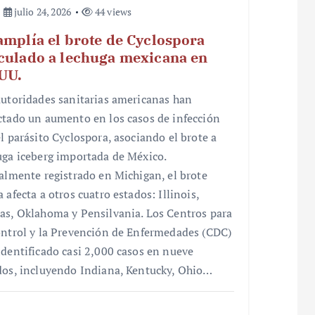
julio 24, 2026
44 views
amplía el brote de Cyclospora
culado a lechuga mexicana en
UU.
autoridades sanitarias americanas han
ctado un aumento en los casos de infección
el parásito Cyclospora, asociando el brote a
uga iceberg importada de México.
ialmente registrado en Michigan, el brote
 afecta a otros cuatro estados: Illinois,
as, Oklahoma y Pensilvania. Los Centros para
ontrol y la Prevención de Enfermedades (CDC)
identificado casi 2,000 casos en nueve
dos, incluyendo Indiana, Kentucky, Ohio…