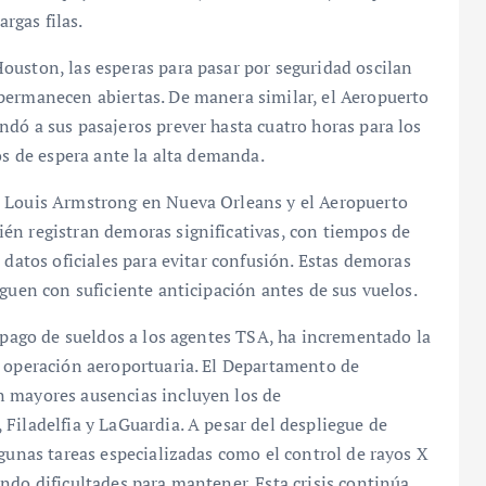
argas filas.
ouston, las esperas para pasar por seguridad oscilan
permanecen abiertas. De manera similar, el Aeropuerto
dó a sus pasajeros prever hasta cuatro horas para los
os de espera ante la alta demanda.
l Louis Armstrong en Nueva Orleans y el Aeropuerto
én registran demoras significativas, con tiempos de
 datos oficiales para evitar confusión. Estas demoras
guen con suficiente anticipación antes de sus vuelos.
impago de sueldos a los agentes TSA, ha incrementado la
a operación aeroportuaria. El Departamento de
n mayores ausencias incluyen los de
Filadelfia y LaGuardia. A pesar del despliegue de
lgunas tareas especializadas como el control de rayos X
ndo dificultades para mantener. Esta crisis continúa