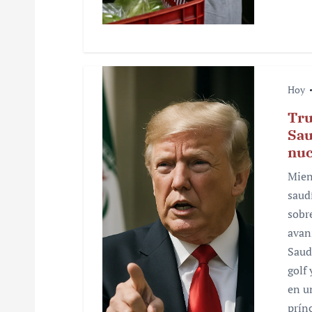
d
a
s
Hoy
Tru
Sau
nuc
Mien
saud
sobr
avan
Saud
golf
en u
prín