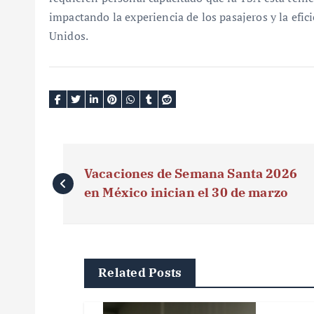
impactando la experiencia de los pasajeros y la efic
Unidos.
N
Vacaciones de Semana Santa 2026
a
en México inician el 30 de marzo
v
e
g
Related Posts
a