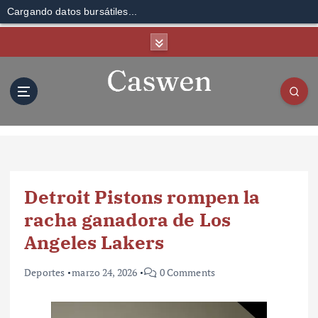
Cargando datos bursátiles...
S
k
i
p
t
o
c
o
n
t
Detroit Pistons rompen la
e
n
racha ganadora de Los
t
Angeles Lakers
Deportes
marzo 24, 2026
0 Comments