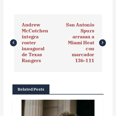
N
Andrew
San Antonio
a
McCutchen
Spurs
integra
arrasan a
v
roster
Miami Heat
e
inaugural
con
de Texas
marcador
g
Rangers
136-111
a
c
i
Related Posts
ó
n