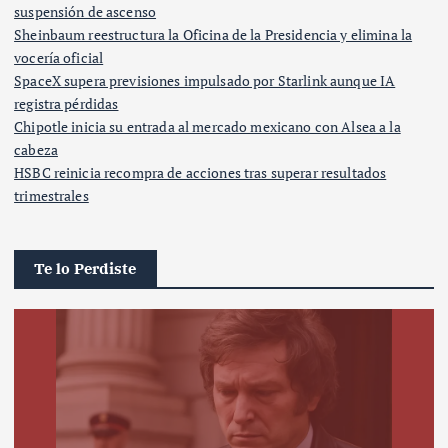
suspensión de ascenso
Sheinbaum reestructura la Oficina de la Presidencia y elimina la
vocería oficial
SpaceX supera previsiones impulsado por Starlink aunque IA
registra pérdidas
Chipotle inicia su entrada al mercado mexicano con Alsea a la
cabeza
HSBC reinicia recompra de acciones tras superar resultados
trimestrales
Te lo Perdiste