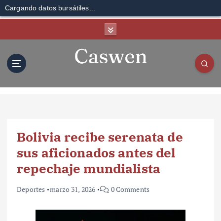
Cargando datos bursátiles...
S
k
i
p
t
o
c
o
n
t
Bolivia recibe serenata de
e
n
sus aficionados antes del
t
repechaje mundialista
Deportes
marzo 31, 2026
0 Comments