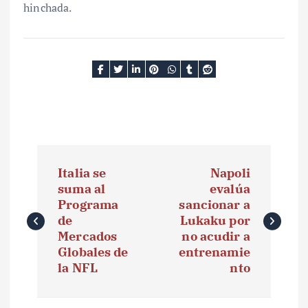
hinchada.
N
Italia se
Napoli
a
suma al
evalúa
Programa
sancionar a
v
de
Lukaku por
e
Mercados
no acudir a
Globales de
entrenamie
g
la NFL
nto
a