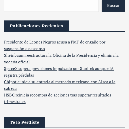
Buscar
Publicaciones Recientes
Presidente de Leones Negros acusa a FMF de engaño por
suspensión de ascenso
Sheinbaum reestructura la Oficina de la Presidencia y elimina la
vocería oficial
SpaceX supera previsiones impulsado por Starlink aunque IA
registra pérdidas
Chipotle inicia su entrada al mercado mexicano con Alsea a la
cabeza
HSBC reinicia recompra de acciones tras superar resultados
trimestrales
Te lo Perdiste