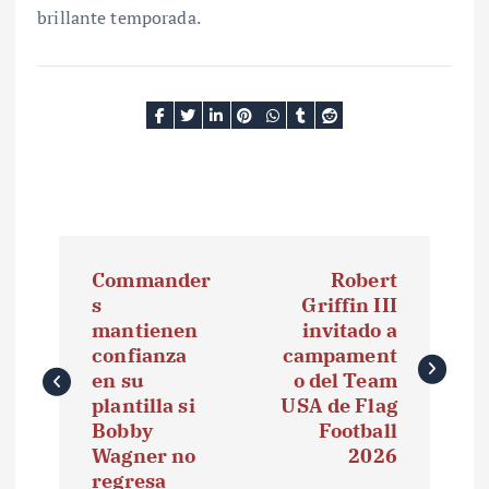
brillante temporada.
N
Commander
Robert
a
s
Griffin III
mantienen
invitado a
v
confianza
campament
e
en su
o del Team
plantilla si
USA de Flag
g
Bobby
Football
Wagner no
2026
a
regresa