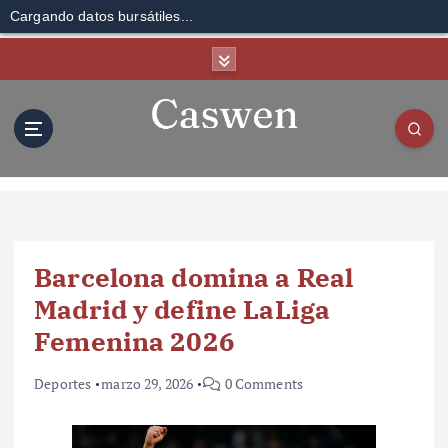
Cargando datos bursátiles...
S
k
i
p
t
o
c
o
n
t
Barcelona domina a Real
e
n
Madrid y define LaLiga
t
Femenina 2026
Deportes
marzo 29, 2026
0 Comments