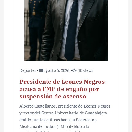
t
r
a
d
a
s
Deportes
agosto 5, 2026
10 views
Presidente de Leones Negros
acusa a FMF de engaño por
suspensión de ascenso
Alberto Castellanos, presidente de Leones Negros
y rector del Centro Universitario de Guadalajara,
emitió fuertes críticas hacia la Federación
Mexicana de Futbol (FMF) debido a la