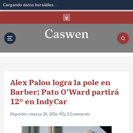
Cargando datos bursátiles...
S
k
i
p
t
o
c
o
n
t
Alex Palou logra la pole en
e
n
Barber; Pato O’Ward partirá
t
12º en IndyCar
Deportes
marzo 28, 2026
0 Comments