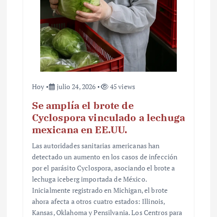
r
a
d
a
s
Hoy
julio 24, 2026
45 views
Se amplía el brote de
Cyclospora vinculado a lechuga
mexicana en EE.UU.
Las autoridades sanitarias americanas han
detectado un aumento en los casos de infección
por el parásito Cyclospora, asociando el brote a
lechuga iceberg importada de México.
Inicialmente registrado en Michigan, el brote
ahora afecta a otros cuatro estados: Illinois,
Kansas, Oklahoma y Pensilvania. Los Centros para