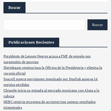
Buscar
Buscar
Publicaciones Recientes
Presidente de Leones Negros acusa a FMF de engaño por
suspensión de ascenso
Sheinbaum reestructura la Oficina de la Presidencia y elimina la
vocería oficial
SpaceX supera previsiones impulsado por Starlink aunque IA
registra pérdidas
Chipotle inicia su entrada al mercado mexicano con Alsea a la
cabeza
HSBC reinicia recompra de acciones tras superar resultados
trimestrales