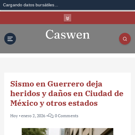
Cargando datos bursátiles...
S
k
i
p
t
o
c
o
n
t
Sismo en Guerrero deja
e
n
heridos y daños en Ciudad de
t
México y otros estados
Hoy
enero 2, 2026
0 Comments