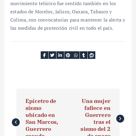
movimiento telúrico fue sentido también en los
estados de Morelos, Jalisco, Oaxaca, Tabasco y
Colima, con convocatorias para mantener la alerta y
las medidas de protección civil en todo el país.
N
Epícetro de
Una mujer
a
sismo
fallece en
ubicado en
Guerrero
v
San Marcos,
tras el
e
Guerrero
sismo del 2
sacude
de enero