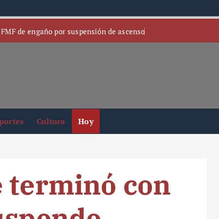
 FMF de engaño por suspensión de ascenso
portes
Cultura
Hoy
e terminó con
suspende