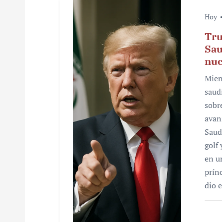
Hoy
Tru
Sau
nuc
Mien
saud
sobr
avan
Saud
golf
en u
prín
dio 