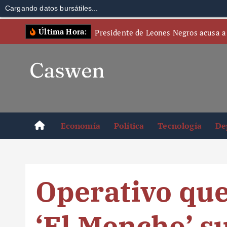
Cargando datos bursátiles...
S
Última Hora:
Presidente de Leones Negros acusa a
k
i
p
t
o
c
o
Economía
Política
Tecnología
De
n
t
e
n
Operativo qu
t
‘El Mencho’ 