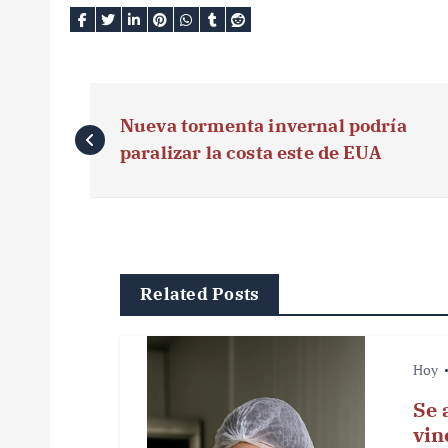
N
Nueva tormenta invernal podría
a
paralizar la costa este de EUA
v
e
g
Related Posts
a
c
Hoy
i
Se 
ó
vin