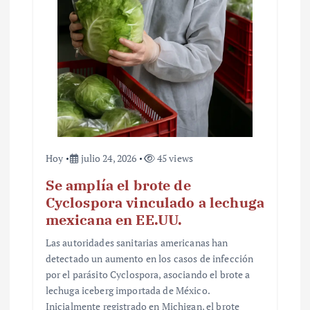
t
r
a
d
a
s
Hoy
julio 24, 2026
45 views
Se amplía el brote de
Cyclospora vinculado a lechuga
mexicana en EE.UU.
Las autoridades sanitarias americanas han
detectado un aumento en los casos de infección
por el parásito Cyclospora, asociando el brote a
lechuga iceberg importada de México.
Inicialmente registrado en Michigan, el brote