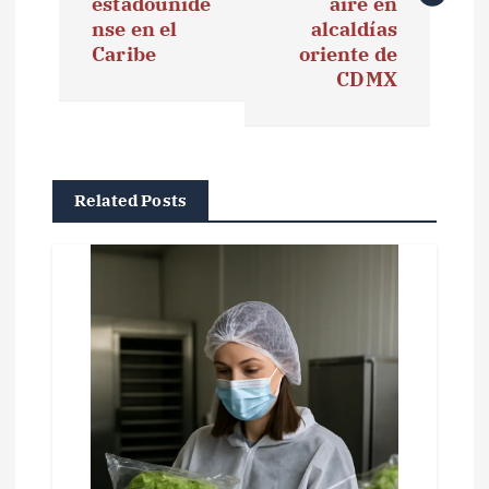
e
estadounide
aire en
nse en el
alcaldías
g
Caribe
oriente de
CDMX
a
c
i
Related Posts
ó
n
d
e
e
n