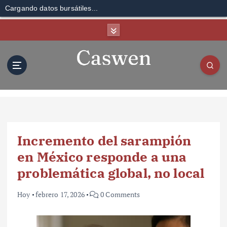
Cargando datos bursátiles...
S
k
i
p
t
o
c
o
n
t
Incremento del sarampión
e
n
en México responde a una
t
problemática global, no local
Hoy
febrero 17, 2026
0 Comments