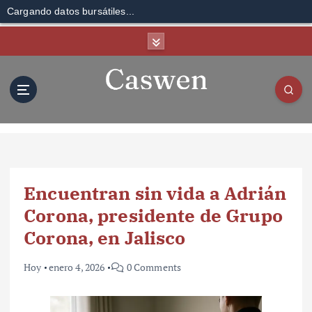
Cargando datos bursátiles...
S
k
i
p
t
o
c
o
n
t
Encuentran sin vida a Adrián
e
n
Corona, presidente de Grupo
t
Corona, en Jalisco
Hoy
enero 4, 2026
0 Comments