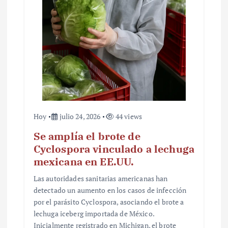
t
r
a
d
a
s
Hoy
julio 24, 2026
44 views
Se amplía el brote de
Cyclospora vinculado a lechuga
mexicana en EE.UU.
Las autoridades sanitarias americanas han
detectado un aumento en los casos de infección
por el parásito Cyclospora, asociando el brote a
lechuga iceberg importada de México.
Inicialmente registrado en Michigan, el brote