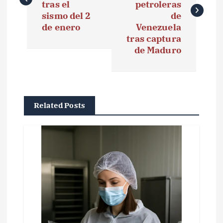
tras el
petroleras
e
sismo del 2
de
de enero
Venezuela
g
tras captura
de Maduro
a
c
i
Related Posts
ó
n
d
e
e
n