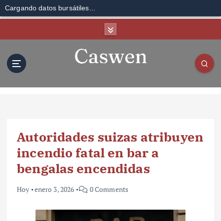
Cargando datos bursátiles...
S
k
i
p
t
o
c
o
n
t
Autoridades suizas atribuyen
e
n
incendio fatal en bar a
t
bengalas encendidas
Hoy
enero 3, 2026
0 Comments