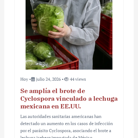
t
r
a
d
a
s
Hoy
julio 24, 2026
44 views
Se amplía el brote de
Cyclospora vinculado a lechuga
mexicana en EE.UU.
Las autoridades sanitarias americanas han
detectado un aumento en los casos de infección
por el parásito Cyclospora, asociando el brote a
lechuga iceberg importada de México.